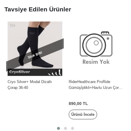
Tavsiye Edilen Ürünler
Stok Bitti
Cryo Silver+ Modal Dizaltı
RiderHealthcare ProRide
Çorap 36-40
Gümüşİplikli+Havlu Uzun Çorap
MaviBeyaz Women Tek Ebat
890,00 TL
Ürünü İncele