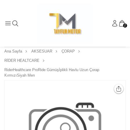
0
Ana Sayfa
AKSESUAR
ÇORAP
RİDER HEALTCARE
RiderHealthcare ProRide Gümüşİplikli Havlu Uzun Çorap
KırmızıSiyah Men