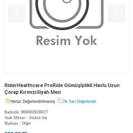
RiderHealthcare ProRide Gümüşİplikli Havlu Uzun
Çorap KırmızıSiyah Men
Henüz Değerlendirilmemiş
İlk Sen Değerlendir
Barkodu
:
8690000038077
Stok Miktarı
:
Stokta Var
Markası
:
Diğer