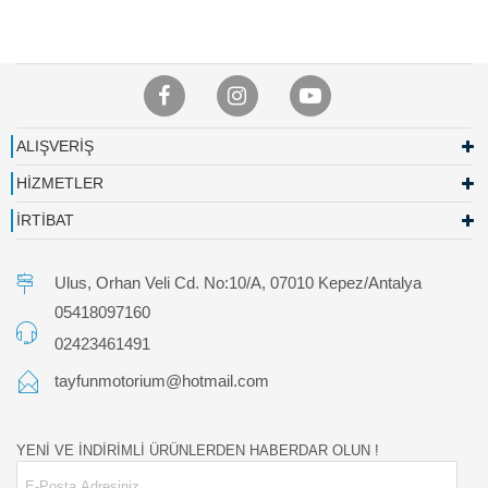
ALIŞVERİŞ
HİZMETLER
İRTİBAT
Ulus, Orhan Veli Cd. No:10/A, 07010 Kepez/Antalya
05418097160
02423461491
tayfunmotorium@hotmail.com
YENİ VE İNDİRİMLİ ÜRÜNLERDEN HABERDAR OLUN !