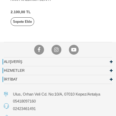
2.100,00 TL
Sepete Ekle
ALIŞVERİŞ
HİZMETLER
İRTİBAT
Ulus, Orhan Veli Cd. No:10/A, 07010 Kepez/Antalya
05418097160
02423461491