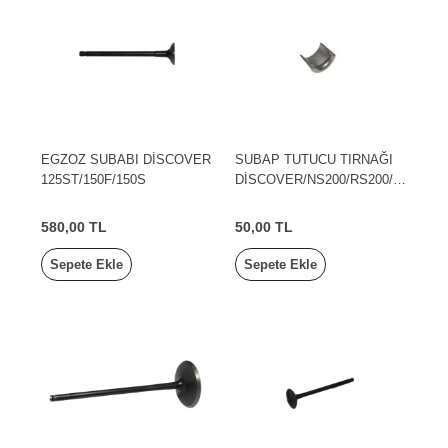
EGZOZ SUBABI DİSCOVER
SUBAP TUTUCU TIRNAĞI
125ST/150F/150S
DİSCOVER/NS200/RS200/N
S125/NS150/NS160 BAJAJ
580,00 TL
50,00 TL
Sepete Ekle
Sepete Ekle