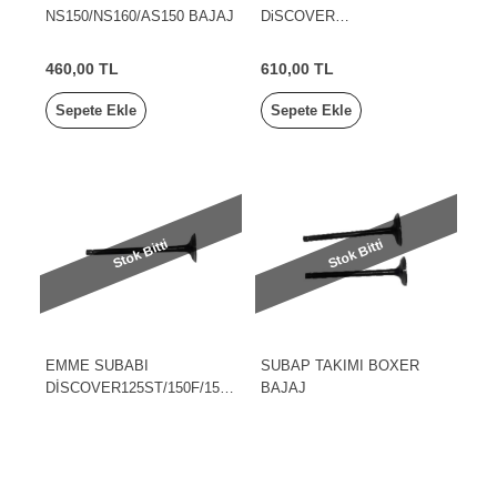
NS150/NS160/AS150 BAJAJ
DiSCOVER
125ST/150F/150S/NS125
BAJAJ
460,00 TL
610,00 TL
Sepete Ekle
Sepete Ekle
Stok Bitti
Stok Bitti
EMME SUBABI
SUBAP TAKIMI BOXER
DİSCOVER125ST/150F/150
BAJAJ
S