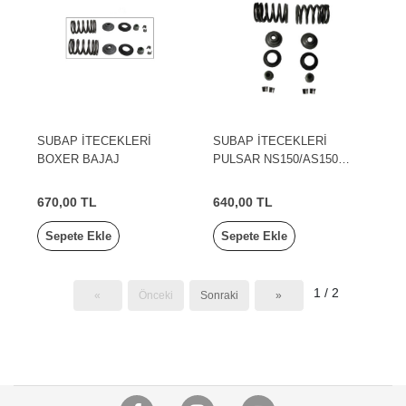
SUBAP İTECEKLERİ
SUBAP İTECEKLERİ
BOXER BAJAJ
PULSAR NS150/AS150
BAJAJ
670,00 TL
640,00 TL
Sepete Ekle
Sepete Ekle
1 / 2
«
Önceki
Sonraki
»