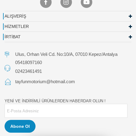
ALIŞVERİŞ
HİZMETLER
İRTİBAT
Ulus, Orhan Veli Cd. No:10/A, 07010 Kepez/Antalya
05418097160
02423461491
tayfunmotorium@hotmail.com
YENİ VE İNDİRİMLİ ÜRÜNLERDEN HABERDAR OLUN !
Abone Ol