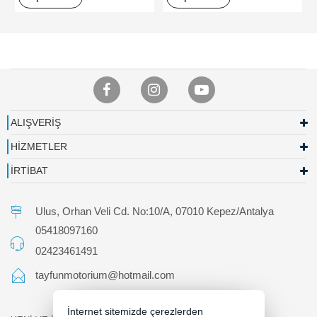
ALIŞVERİŞ
HİZMETLER
İRTİBAT
Ulus, Orhan Veli Cd. No:10/A, 07010 Kepez/Antalya
05418097160
02423461491
tayfunmotorium@hotmail.com
İnternet sitemizde çerezlerden