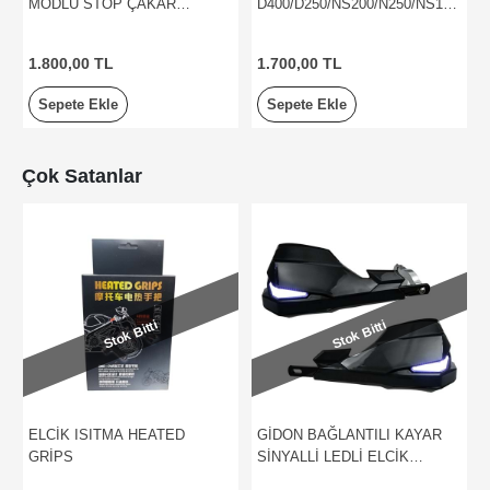
MODLU STOP ÇAKAR
D400/D250/NS200/N250/NS125
MODÜLÜ
UYUMLU 13 MODLU STOP
ÇAKAR MODÜLÜ
1.800,00 TL
1.700,00 TL
Sepete Ekle
Sepete Ekle
Çok Satanlar
Stok Bitti
Stok Bitti
ELCİK ISITMA HEATED
GİDON BAĞLANTILI KAYAR
GRİPS
SİNYALLİ LEDLİ ELCİK
KORUMA