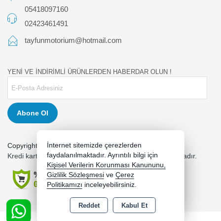
05418097160
02423461491
tayfunmotorium@hotmail.com
YENİ VE İNDİRİMLİ ÜRÜNLERDEN HABERDAR OLUN !
Abone Ol
İnternet sitemizde çerezlerden
Copyright 2026 tayfunmotor.com - Tüm hakları saklıdır.
faydalanılmaktadır. Ayrıntılı bilgi için
Kredi kartı bilgileriniz 256bit SSL sertifikası ile korunmaktadır.
Kişisel Verilerin Korunması Kanununu,
Gizlilik Sözleşmesi
ve
Çerez
Politikamızı
inceleyebilirsiniz.
Reddet
Kabul Et