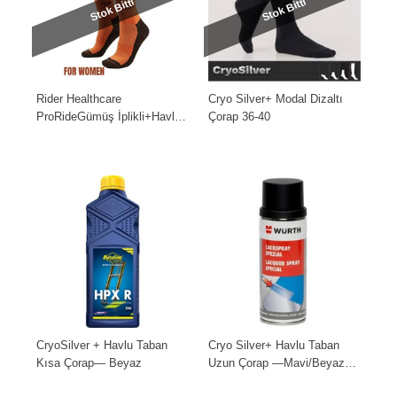
Stok Bitti
Stok Bitti
Rider Healthcare
Cryo Silver+ Modal Dizaltı
ProRideGümüş İplikli+Havlu
Çorap 36-40
Uzun ÇorapTuruncu Siyah
Women
CryoSilver + Havlu Taban
Cryo Silver+ Havlu Taban
Kısa Çorap— Beyaz
Uzun Çorap —Mavi/Beyaz
Men