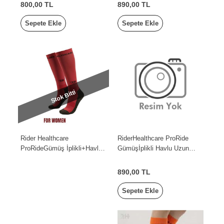
800,00 TL
890,00 TL
Sepete Ekle
Sepete Ekle
Stok Bitti
Rider Healthcare
RiderHealthcare ProRide
ProRideGümüş İplikli+Havlu
Gümüşİplikli Havlu Uzun
Uzun Çorap Kırmızı Siyah
Çorap KırmızıSiyah Men
Women
890,00 TL
Sepete Ekle