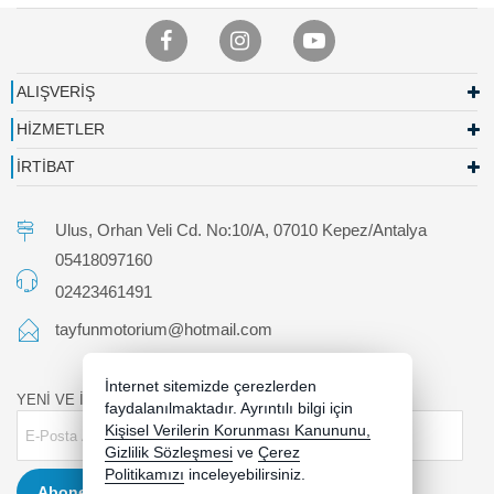
ALIŞVERİŞ
HİZMETLER
İRTİBAT
Ulus, Orhan Veli Cd. No:10/A, 07010 Kepez/Antalya
05418097160
02423461491
tayfunmotorium@hotmail.com
İnternet sitemizde çerezlerden
YENİ VE İNDİRİMLİ ÜRÜNLERDEN HABERDAR OLUN !
faydalanılmaktadır. Ayrıntılı bilgi için
Kişisel Verilerin Korunması Kanununu,
Gizlilik Sözleşmesi
ve
Çerez
Politikamızı
inceleyebilirsiniz.
Abone Ol