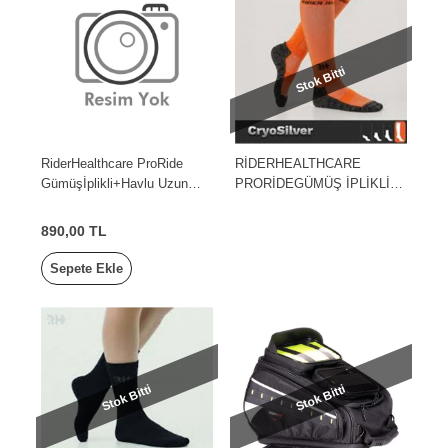
Stok Bitti
RiderHealthcare ProRide
RİDERHEALTHCARE
Gümüşİplikli+Havlu Uzun
PRORİDEGÜMÜŞ İPLİKLİ
Çorap MaviBeyaz Women
HAVLU UZUNÇORAP
Tek Ebat
TURUNCU SİYAHMEN
890,00 TL
Sepete Ekle
Stok Bitti
Stok Bitti