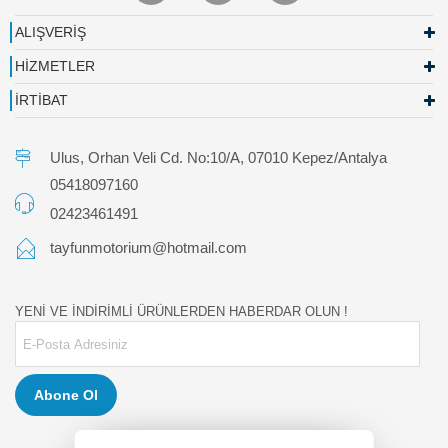
ALIŞVERİŞ
HİZMETLER
İRTİBAT
Ulus, Orhan Veli Cd. No:10/A, 07010 Kepez/Antalya
05418097160
02423461491
tayfunmotorium@hotmail.com
YENİ VE İNDİRİMLİ ÜRÜNLERDEN HABERDAR OLUN !
Abone Ol