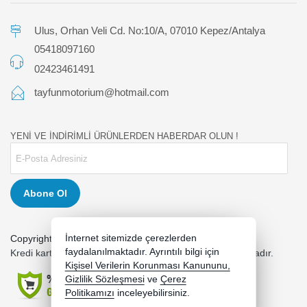
Ulus, Orhan Veli Cd. No:10/A, 07010 Kepez/Antalya
05418097160
02423461491
tayfunmotorium@hotmail.com
YENİ VE İNDİRİMLİ ÜRÜNLERDEN HABERDAR OLUN !
Abone Ol
İnternet sitemizde çerezlerden
Copyright 2026 tayfunmotor.com - Tüm hakları saklıdır.
faydalanılmaktadır. Ayrıntılı bilgi için
Kredi kartı bilgileriniz 256bit SSL sertifikası ile korunmaktadır.
Kişisel Verilerin Korunması Kanununu,
Gizlilik Sözleşmesi
ve
Çerez
Politikamızı
inceleyebilirsiniz.