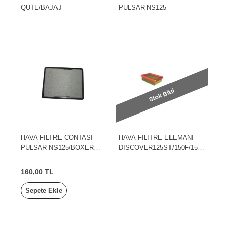
QUTE/BAJAJ
PULSAR NS125
Stok Bitti
HAVA FİLTRE CONTASI
HAVA FİLİTRE ELEMANI
PULSAR NS125/BOXER
DISCOVER125ST/150F/150
BAJAJ
S
160,00 TL
Sepete Ekle