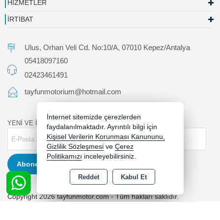
HİZMETLER
İRTİBAT
Ulus, Orhan Veli Cd. No:10/A, 07010 Kepez/Antalya
05418097160
02423461491
tayfunmotorium@hotmail.com
İnternet sitemizde çerezlerden
YENİ VE İNDİRİMLİ ÜRÜNLERDEN HABERDAR OLUN !
faydalanılmaktadır. Ayrıntılı bilgi için
Kişisel Verilerin Korunması Kanununu,
Gizlilik Sözleşmesi
ve
Çerez
Politikamızı
inceleyebilirsiniz.
Abone Ol
Reddet
Kabul Et
Copyright 2026 tayfunmotor.com - Tüm hakları saklıdır.
Kredi kartı bilgileriniz 256bit SSL sertifikası ile korunmaktadır.