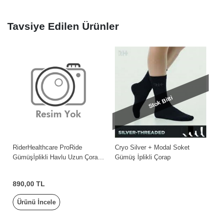
Tavsiye Edilen Ürünler
Stok Bitti
RiderHealthcare ProRide
Cryo Silver + Modal Soket
Gümüşİplikli Havlu Uzun Çorap
Gümüş İplikli Çorap
KırmızıSiyah Men
890,00 TL
Ürünü İncele