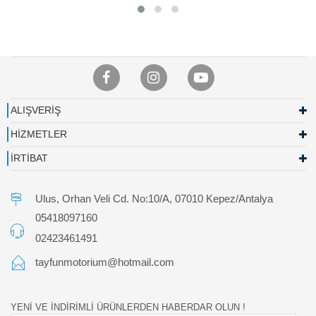
ALIŞVERİŞ
HİZMETLER
İRTİBAT
Ulus, Orhan Veli Cd. No:10/A, 07010 Kepez/Antalya
05418097160
02423461491
tayfunmotorium@hotmail.com
YENİ VE İNDİRİMLİ ÜRÜNLERDEN HABERDAR OLUN !