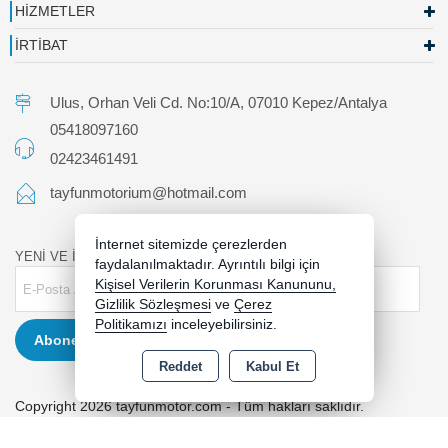
HİZMETLER
İRTİBAT
Ulus, Orhan Veli Cd. No:10/A, 07010 Kepez/Antalya
05418097160
02423461491
tayfunmotorium@hotmail.com
İnternet sitemizde çerezlerden
YENİ VE İNDİRİMLİ ÜRÜNLERDEN HABERDAR OLUN !
faydalanılmaktadır. Ayrıntılı bilgi için
Kişisel Verilerin Korunması Kanununu,
Gizlilik Sözleşmesi
ve
Çerez
Politikamızı
inceleyebilirsiniz.
Abone Ol
Reddet
Kabul Et
Copyright 2026 tayfunmotor.com - Tüm hakları saklıdır.
Kredi kartı bilgileriniz 256bit SSL sertifikası ile korunmaktadır.