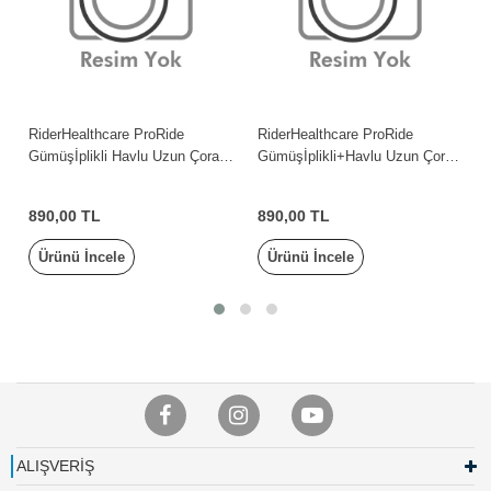
RiderHealthcare ProRide
RiderHealthcare ProRide
Gümüşİplikli Havlu Uzun Çorap
Gümüşİplikli+Havlu Uzun Çorap
KırmızıSiyah Men
MaviBeyaz Women Tek Ebat
890,00 TL
890,00 TL
Ürünü İncele
Ürünü İncele
ALIŞVERİŞ