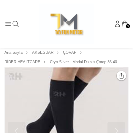
0
Ana Sayfa
AKSESUAR
ÇORAP
RİDER HEALTCARE
Cryo Silver+ Modal Dizaltı Çorap 36-40