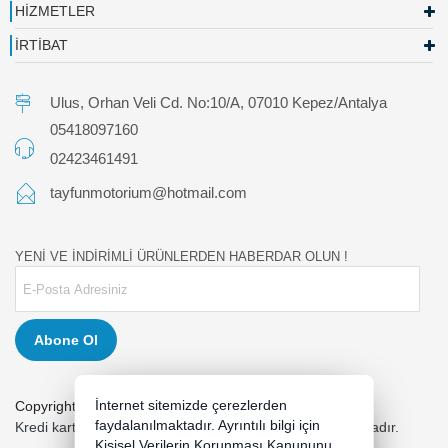
HİZMETLER
İRTİBAT
Ulus, Orhan Veli Cd. No:10/A, 07010 Kepez/Antalya
05418097160
02423461491
tayfunmotorium@hotmail.com
YENİ VE İNDİRİMLİ ÜRÜNLERDEN HABERDAR OLUN !
Abone Ol
İnternet sitemizde çerezlerden
Copyright 2026 tayfunmotor.com - Tüm hakları saklıdır.
faydalanılmaktadır. Ayrıntılı bilgi için
Kredi kartı bilgileriniz 256bit SSL sertifikası ile korunmaktadır.
Kişisel Verilerin Korunması Kanununu,