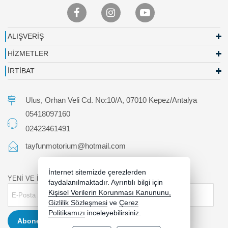
ALIŞVERİŞ
HİZMETLER
İRTİBAT
Ulus, Orhan Veli Cd. No:10/A, 07010 Kepez/Antalya
05418097160
02423461491
tayfunmotorium@hotmail.com
İnternet sitemizde çerezlerden
YENİ VE İNDİRİMLİ ÜRÜNLERDEN HABERDAR OLUN !
faydalanılmaktadır. Ayrıntılı bilgi için
Kişisel Verilerin Korunması Kanununu,
Gizlilik Sözleşmesi
ve
Çerez
Politikamızı
inceleyebilirsiniz.
Abone Ol