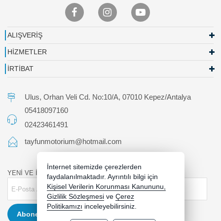
ALIŞVERİŞ
HİZMETLER
İRTİBAT
Ulus, Orhan Veli Cd. No:10/A, 07010 Kepez/Antalya
05418097160
02423461491
tayfunmotorium@hotmail.com
İnternet sitemizde çerezlerden
YENİ VE İNDİRİMLİ ÜRÜNLERDEN HABERDAR OLUN !
faydalanılmaktadır. Ayrıntılı bilgi için
Kişisel Verilerin Korunması Kanununu,
Gizlilik Sözleşmesi
ve
Çerez
Politikamızı
inceleyebilirsiniz.
Abone Ol