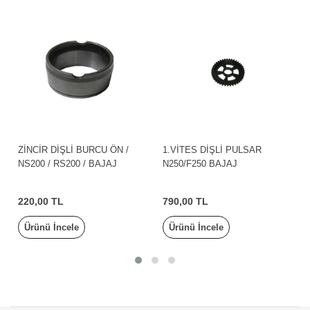
Stok Bitti
1.VİTES DİŞLİ PULSAR
MARŞ MİLİ PULSAR
N250/F250 BAJAJ
NS150/AS150/NS125/NS160/B
AJAJ
790,00 TL
Ürünü İncele