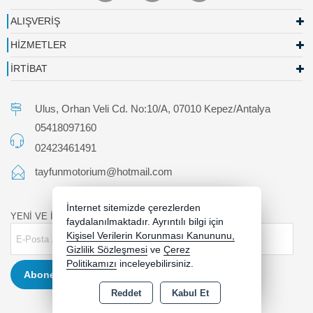
ALIŞVERİŞ
HİZMETLER
İRTİBAT
Ulus, Orhan Veli Cd. No:10/A, 07010 Kepez/Antalya
05418097160
02423461491
tayfunmotorium@hotmail.com
İnternet sitemizde çerezlerden
YENİ VE İNDİRİMLİ ÜRÜNLERDEN HABERDAR OLUN !
faydalanılmaktadır. Ayrıntılı bilgi için
Kişisel Verilerin Korunması Kanununu,
Gizlilik Sözleşmesi
ve
Çerez
Politikamızı
inceleyebilirsiniz.
Abone Ol
Reddet
Kabul Et