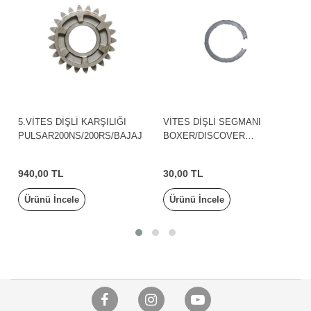
5.VİTES DİŞLİ KARŞILIĞI
VİTES DİŞLİ SEGMANI
PULSAR200NS/200RS/BAJAJ
BOXER/DISCOVER
125ST/150S/150F/NS150/AS15
0/NS125/NS160/V15/BAJAJ
940,00 TL
30,00 TL
Ürünü İncele
Ürünü İncele