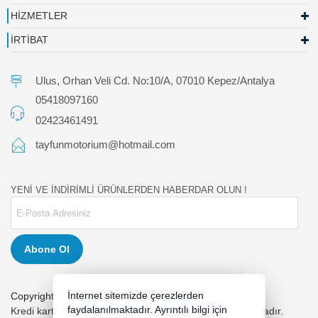
HİZMETLER
İRTİBAT
Ulus, Orhan Veli Cd. No:10/A, 07010 Kepez/Antalya
05418097160
02423461491
tayfunmotorium@hotmail.com
YENİ VE İNDİRİMLİ ÜRÜNLERDEN HABERDAR OLUN !
Abone Ol
İnternet sitemizde çerezlerden
Copyright 2026 tayfunmotor.com - Tüm hakları saklıdır.
faydalanılmaktadır. Ayrıntılı bilgi için
Kredi kartı bilgileriniz 256bit SSL sertifikası ile korunmaktadır.