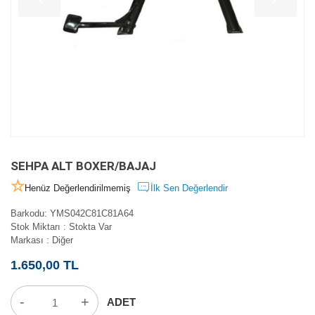
SEHPA ALT BOXER/BAJAJ
Henüz Değerlendirilmemiş
İlk Sen Değerlendir
Barkodu
:
YMS042C81C81A64
Stok Miktarı
:
Stokta Var
Markası
:
Diğer
1.650,00 TL
-
+
ADET