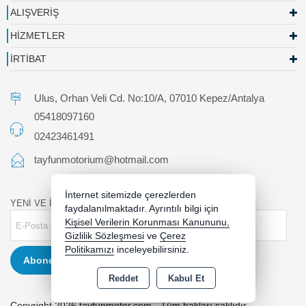
ALIŞVERİŞ
HİZMETLER
İRTİBAT
Ulus, Orhan Veli Cd. No:10/A, 07010 Kepez/Antalya
05418097160
02423461491
tayfunmotorium@hotmail.com
İnternet sitemizde çerezlerden
YENİ VE İNDİRİMLİ ÜRÜNLERDEN HABERDAR OLUN !
faydalanılmaktadır. Ayrıntılı bilgi için
Kişisel Verilerin Korunması Kanununu,
Gizlilik Sözleşmesi
ve
Çerez
Politikamızı
inceleyebilirsiniz.
Abone Ol
Reddet
Kabul Et
Copyright 2026 tayfunmotor.com - Tüm hakları saklıdır.