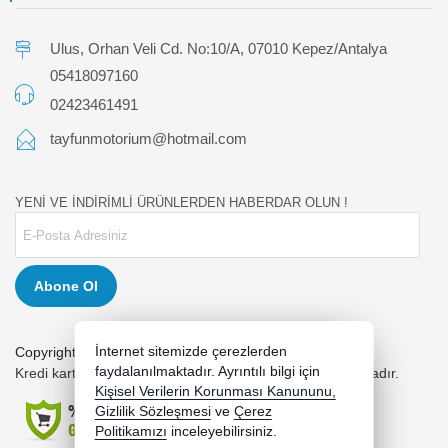
Ulus, Orhan Veli Cd. No:10/A, 07010 Kepez/Antalya
05418097160
02423461491
tayfunmotorium@hotmail.com
YENİ VE İNDİRİMLİ ÜRÜNLERDEN HABERDAR OLUN !
Abone Ol
İnternet sitemizde çerezlerden
Copyright 2026 tayfunmotor.com - Tüm hakları saklıdır.
faydalanılmaktadır. Ayrıntılı bilgi için
Kredi kartı bilgileriniz 256bit SSL sertifikası ile korunmaktadır.
Kişisel Verilerin Korunması Kanununu,
Gizlilik Sözleşmesi
ve
Çerez
Politikamızı
inceleyebilirsiniz.