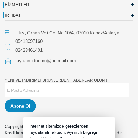
HİZMETLER
İRTİBAT
Ulus, Orhan Veli Cd. No:10/A, 07010 Kepez/Antalya
05418097160
02423461491
tayfunmotorium@hotmail.com
YENİ VE İNDİRİMLİ ÜRÜNLERDEN HABERDAR OLUN !
Abone Ol
İnternet sitemizde çerezlerden
Copyright 2026 tayfunmotor.com - Tüm hakları saklıdır.
faydalanılmaktadır. Ayrıntılı bilgi için
Kredi kartı bilgileriniz 256bit SSL sertifikası ile korunmaktadır.