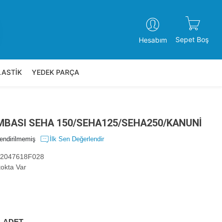
Sepet Boş
Hesabım
LASTİK
YEDEK PARÇA
MBASI SEHA 150/SEHA125/SEHA250/KANUNİ
endirilmemiş
İlk Sen Değerlendir
2047618F028
okta Var
ADET