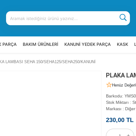
K PARÇA
BAKIM ÜRÜNLERİ
KANUNİ YEDEK PARÇA
KASK
KA LAMBASI SEHA 150/SEHA125/SEHA250/KANUNİ
PLAKA LA
Henüz Değerl
Barkodu
:
YMS0
Stok Miktarı
:
St
Markası
:
Diğer
230,00 TL
-
+