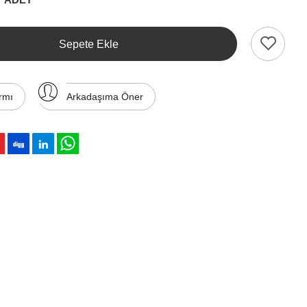
Sepete Ekle
rmı
Arkadaşıma Öner