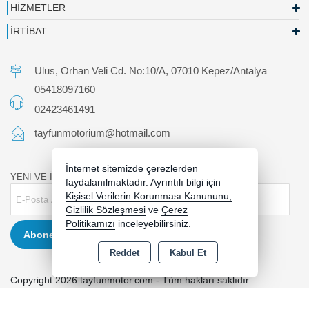
HİZMETLER
İRTİBAT
Ulus, Orhan Veli Cd. No:10/A, 07010 Kepez/Antalya
05418097160
02423461491
tayfunmotorium@hotmail.com
İnternet sitemizde çerezlerden
YENİ VE İNDİRİMLİ ÜRÜNLERDEN HABERDAR OLUN !
faydalanılmaktadır. Ayrıntılı bilgi için
Kişisel Verilerin Korunması Kanununu,
Gizlilik Sözleşmesi
ve
Çerez
Politikamızı
inceleyebilirsiniz.
Abone Ol
Reddet
Kabul Et
Copyright 2026 tayfunmotor.com - Tüm hakları saklıdır.
Kredi kartı bilgileriniz 256bit SSL sertifikası ile korunmaktadır.