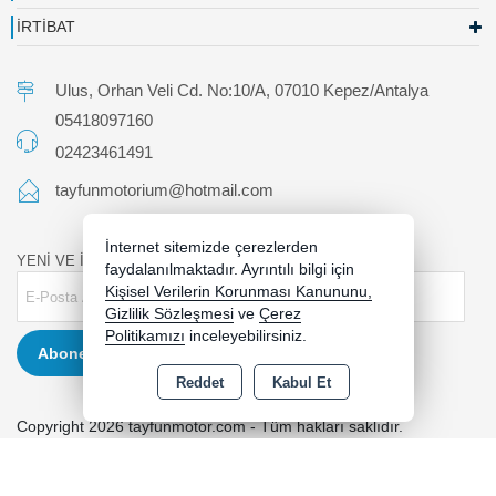
İRTİBAT
Ulus, Orhan Veli Cd. No:10/A, 07010 Kepez/Antalya
05418097160
02423461491
tayfunmotorium@hotmail.com
İnternet sitemizde çerezlerden
YENİ VE İNDİRİMLİ ÜRÜNLERDEN HABERDAR OLUN !
faydalanılmaktadır. Ayrıntılı bilgi için
Kişisel Verilerin Korunması Kanununu,
Gizlilik Sözleşmesi
ve
Çerez
Politikamızı
inceleyebilirsiniz.
Abone Ol
Reddet
Kabul Et
Copyright 2026 tayfunmotor.com - Tüm hakları saklıdır.
Kredi kartı bilgileriniz 256bit SSL sertifikası ile korunmaktadır.