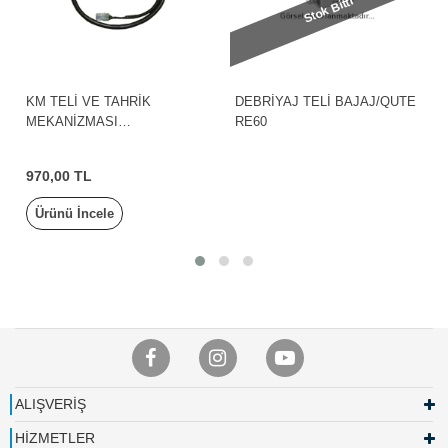
Stok Bitti
KM TELİ VE TAHRİK
DEBRİYAJ TELİ BAJAJ/QUTE
MEKANİZMASI
RE60
PULSAR150NS/NS125/NS160
/BAJAJ
970,00 TL
Ürünü İncele
ALIŞVERİŞ
HİZMETLER