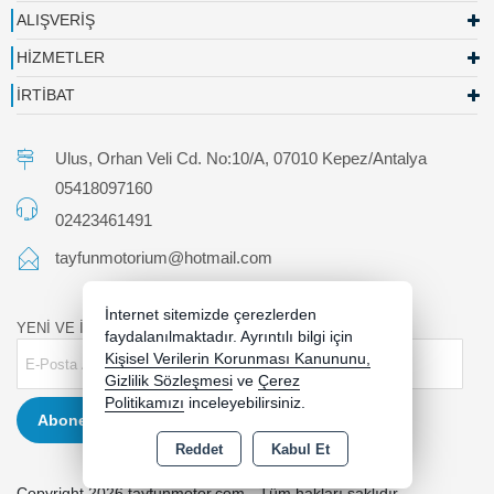
ALIŞVERİŞ
HİZMETLER
İRTİBAT
Ulus, Orhan Veli Cd. No:10/A, 07010 Kepez/Antalya
05418097160
02423461491
tayfunmotorium@hotmail.com
İnternet sitemizde çerezlerden
YENİ VE İNDİRİMLİ ÜRÜNLERDEN HABERDAR OLUN !
faydalanılmaktadır. Ayrıntılı bilgi için
Kişisel Verilerin Korunması Kanununu,
Gizlilik Sözleşmesi
ve
Çerez
Politikamızı
inceleyebilirsiniz.
Abone Ol
Reddet
Kabul Et
Copyright 2026 tayfunmotor.com - Tüm hakları saklıdır.