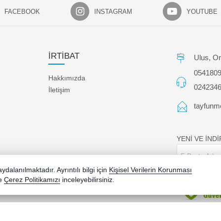
FACEBOOK
INSTAGRAM
YOUTUBE
İRTİBAT
Ulus, Or
054180
Hakkımızda
024234
İletişim
tayfunm
YENİ VE İND
dalanılmaktadır. Ayrıntılı bilgi için
Kişisel Verilerin Korunması
e
Çerez Politikamızı
inceleyebilirsiniz.
Bu site AKINSOFT E-Ticaret ile hazırlanmıştır.