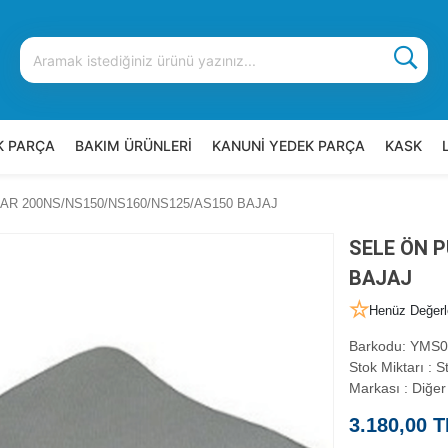
K PARÇA
BAKIM ÜRÜNLERİ
KANUNİ YEDEK PARÇA
KASK
AR 200NS/NS150/NS160/NS125/AS150 BAJAJ
SELE ÖN 
BAJAJ
Henüz Değerl
Barkodu
:
YMS0
Stok Miktarı
:
St
Markası
:
Diğer
3.180,00 T