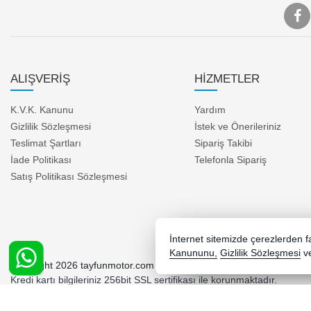
ALIŞVERİŞ
HİZMETLER
K.V.K. Kanunu
Yardım
Gizlilik Sözleşmesi
İstek ve Önerileriniz
Teslimat Şartları
Sipariş Takibi
İade Politikası
Telefonla Sipariş
Satış Politikası Sözleşmesi
İnternet sitemizde çerezlerden fay
Kanununu,
Gizlilik Sözleşmesi
v
Copyright 2026 tayfunmotor.com - Tüm hakları saklıdır.
Kredi kartı bilgileriniz 256bit SSL sertifikası ile korunmaktadır.