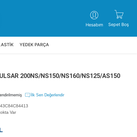
Sepet Boş
Hesabım
LASTİK
YEDEK PARÇA
PULSAR 200NS/NS150/NS160/NS125/AS150
endirilmemiş
İlk Sen Değerlendir
43C84C84413
okta Var
L