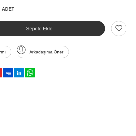
ADET
Sepete Ekle
rmı
Arkadaşıma Öner