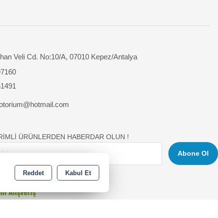
han Veli Cd. No:10/A, 07010 Kepez/Antalya
97160
61491
otorium@hotmail.com
İRİMLİ ÜRÜNLERDEN HABERDAR OLUN !
Abone Ol
Reddet
Kabul Et