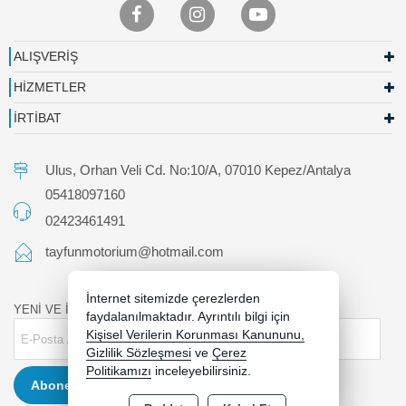
ALIŞVERİŞ
HİZMETLER
İRTİBAT
Ulus, Orhan Veli Cd. No:10/A, 07010 Kepez/Antalya
05418097160
02423461491
tayfunmotorium@hotmail.com
İnternet sitemizde çerezlerden
YENİ VE İNDİRİMLİ ÜRÜNLERDEN HABERDAR OLUN !
faydalanılmaktadır. Ayrıntılı bilgi için
Kişisel Verilerin Korunması Kanununu,
Gizlilik Sözleşmesi
ve
Çerez
Politikamızı
inceleyebilirsiniz.
Abone Ol