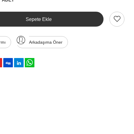
Sepete Ekle
rmı
Arkadaşıma Öner