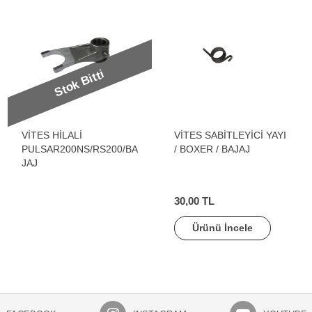
Stok Bitti
VİTES HİLALİ
VİTES SABİTLEYİCİ YAYI
PULSAR200NS/RS200/BA
/ BOXER / BAJAJ
JAJ
30,00 TL
Ürünü İncele