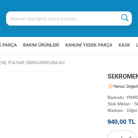
K PARÇA
BAKIM ÜRÜNLERİ
KANUNİ YEDEK PARÇA
KASK
NÇ PULSAR 200NS/200RS/BAJAJ
SEKROMEN
Henüz Değerl
Barkodu
:
YMM0
Stok Miktarı
:
St
Markası
:
Diğer
940,00 TL
-
+