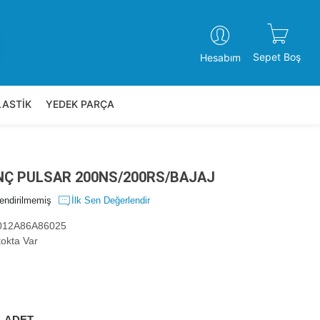
Sepet Boş
Hesabım
LASTİK
YEDEK PARÇA
Ç PULSAR 200NS/200RS/BAJAJ
endirilmemiş
İlk Sen Değerlendir
12A86A86025
okta Var
ADET