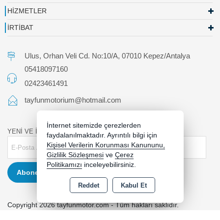
HİZMETLER
İRTİBAT
Ulus, Orhan Veli Cd. No:10/A, 07010 Kepez/Antalya
05418097160
02423461491
tayfunmotorium@hotmail.com
İnternet sitemizde çerezlerden
YENİ VE İNDİRİMLİ ÜRÜNLERDEN HABERDAR OLUN !
faydalanılmaktadır. Ayrıntılı bilgi için
Kişisel Verilerin Korunması Kanununu,
Gizlilik Sözleşmesi
ve
Çerez
Politikamızı
inceleyebilirsiniz.
Abone Ol
Reddet
Kabul Et
Copyright 2026 tayfunmotor.com - Tüm hakları saklıdır.
Kredi kartı bilgileriniz 256bit SSL sertifikası ile korunmaktadır.