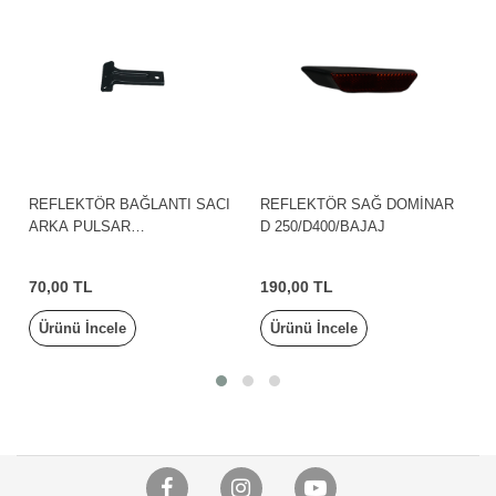
EKTÖR BAĞLANTI SACI
REFLEKTÖR SAĞ DOMİNAR
REFLEKT
 PULSAR
D 250/D400/BAJAJ
F250/N125
S/200RS/NS125/BAJAJ
400/NS12
0 TL
190,00 TL
140,00 T
ü İncele
Ürünü İncele
Ürünü İn