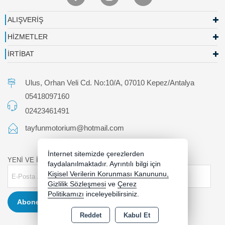
ALIŞVERİŞ
HİZMETLER
İRTİBAT
Ulus, Orhan Veli Cd. No:10/A, 07010 Kepez/Antalya
05418097160
02423461491
tayfunmotorium@hotmail.com
İnternet sitemizde çerezlerden
YENİ VE İNDİRİMLİ ÜRÜNLERDEN HABERDAR OLUN !
faydalanılmaktadır. Ayrıntılı bilgi için
Kişisel Verilerin Korunması Kanununu,
Gizlilik Sözleşmesi
ve
Çerez
Politikamızı
inceleyebilirsiniz.
Abone Ol
Reddet
Kabul Et