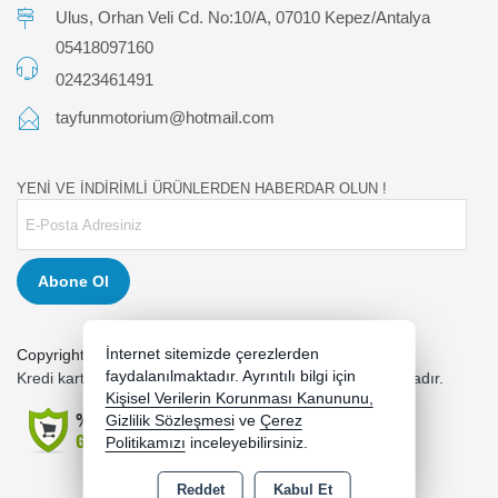
Ulus, Orhan Veli Cd. No:10/A, 07010 Kepez/Antalya
05418097160
02423461491
tayfunmotorium@hotmail.com
YENİ VE İNDİRİMLİ ÜRÜNLERDEN HABERDAR OLUN !
Abone Ol
İnternet sitemizde çerezlerden
Copyright 2026 tayfunmotor.com - Tüm hakları saklıdır.
faydalanılmaktadır. Ayrıntılı bilgi için
Kredi kartı bilgileriniz 256bit SSL sertifikası ile korunmaktadır.
Kişisel Verilerin Korunması Kanununu,
Gizlilik Sözleşmesi
ve
Çerez
Politikamızı
inceleyebilirsiniz.
Reddet
Kabul Et