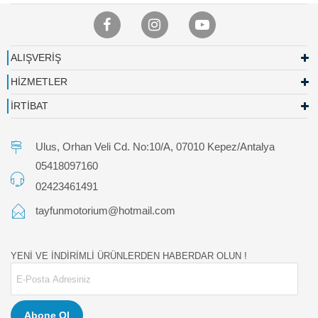
ALIŞVERİŞ
HİZMETLER
İRTİBAT
Ulus, Orhan Veli Cd. No:10/A, 07010 Kepez/Antalya
05418097160
02423461491
tayfunmotorium@hotmail.com
YENİ VE İNDİRİMLİ ÜRÜNLERDEN HABERDAR OLUN !
Abone Ol