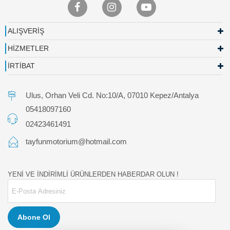
ALIŞVERİŞ
HİZMETLER
İRTİBAT
Ulus, Orhan Veli Cd. No:10/A, 07010 Kepez/Antalya
05418097160
02423461491
tayfunmotorium@hotmail.com
YENİ VE İNDİRİMLİ ÜRÜNLERDEN HABERDAR OLUN !
Abone Ol