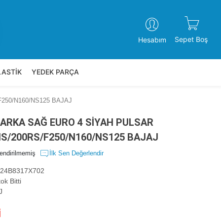
Sepet Boş
Hesabım
LASTİK
YEDEK PARÇA
250/N160/NS125 BAJAJ
ARKA SAĞ EURO 4 SİYAH PULSAR
S/200RS/F250/N160/NS125 BAJAJ
endirilmemiş
İlk Sen Değerlendir
24B8317X702
ok Bitti
J
i