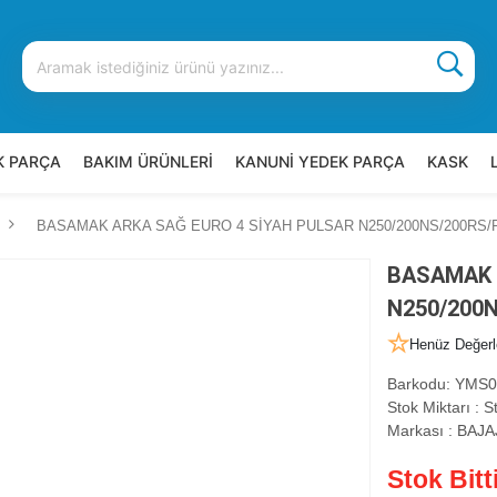
K PARÇA
BAKIM ÜRÜNLERİ
KANUNİ YEDEK PARÇA
KASK
BASAMAK ARKA SAĞ EURO 4 SİYAH PULSAR N250/200NS/200RS/F
BASAMAK 
N250/200N
Henüz Değerl
Barkodu
:
YMS0
Stok Miktarı
:
St
Markası
:
BAJA
Stok Bitt