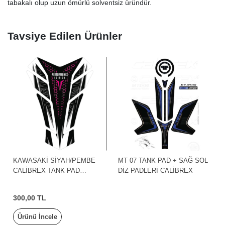
tabakalı olup uzun ömürlü solventsiz üründür.
Tavsiye Edilen Ürünler
KAWASAKİ SİYAH/PEMBE
MT 07 TANK PAD + SAĞ SOL
CALİBREX TANK PAD
DİZ PADLERİ CALİBREX
TPK643P
300,00 TL
Ürünü İncele