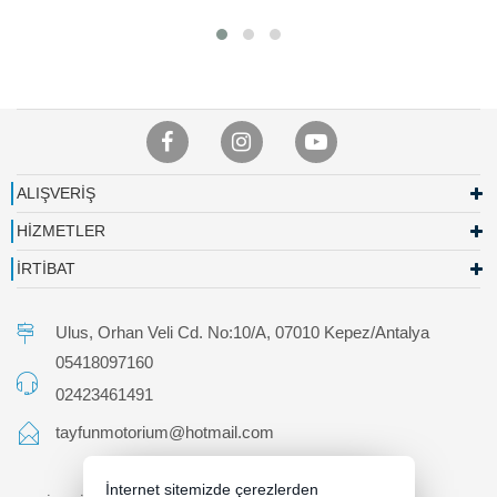
ALIŞVERİŞ
HİZMETLER
İRTİBAT
Ulus, Orhan Veli Cd. No:10/A, 07010 Kepez/Antalya
05418097160
02423461491
tayfunmotorium@hotmail.com
İnternet sitemizde çerezlerden