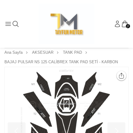
0
Ana Sayfa
AKSESUAR
TANK PAD
BAJAJ PULSAR NS 125 CALİBREX TANK PAD SETİ - KARBON