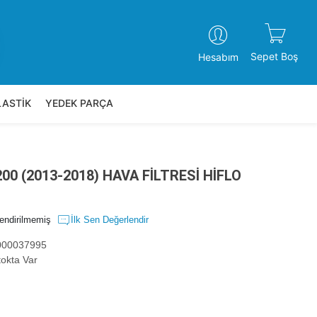
Sepet Boş
Hesabım
LASTİK
YEDEK PARÇA
0 (2013-2018) HAVA FİLTRESİ HİFLO
endirilmemiş
İlk Sen Değerlendir
00037995
okta Var