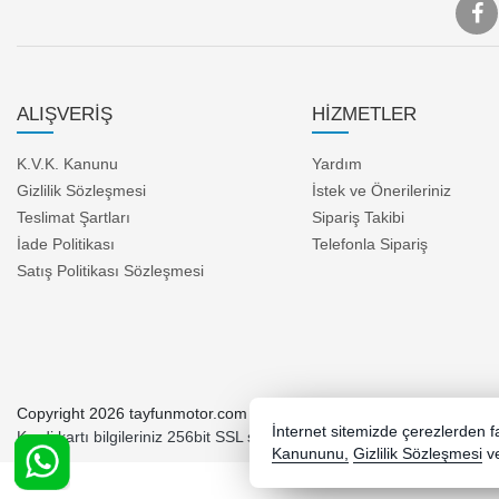
ALIŞVERİŞ
HİZMETLER
K.V.K. Kanunu
Yardım
Gizlilik Sözleşmesi
İstek ve Önerileriniz
Teslimat Şartları
Sipariş Takibi
İade Politikası
Telefonla Sipariş
Satış Politikası Sözleşmesi
Copyright 2026 tayfunmotor.com - Tüm hakları saklıdır.
İnternet sitemizde çerezlerden fay
Kredi kartı bilgileriniz 256bit SSL sertifikası ile korunmaktadır.
Kanununu,
Gizlilik Sözleşmesi
v