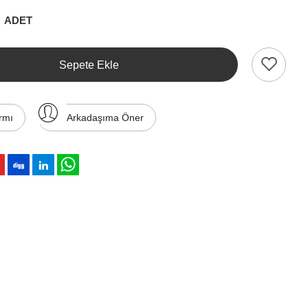
ADET
Sepete Ekle
rmı
Arkadaşıma Öner