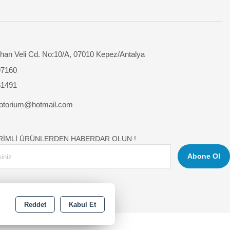
han Veli Cd. No:10/A, 07010 Kepez/Antalya
97160
61491
otorium@hotmail.com
İRİMLİ ÜRÜNLERDEN HABERDAR OLUN !
Abone Ol
Reddet
Kabul Et