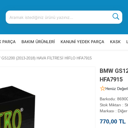
K PARÇA
BAKIM ÜRÜNLERİ
KANUNİ YEDEK PARÇA
KASK
GS1200 (2013-2018) HAVA FİLTRESİ HİFLO HFA7915
BMW GS120
HFA7915
Henüz Değerl
Barkodu
:
86900
Stok Miktarı
:
St
Markası
:
Diğer
770,00 TL