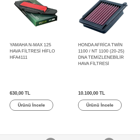
YAMAHA N-MAX 125
HONDA AFRİCA TWİN
HAVA FİLTRESİ HİFLO
1100 / NT 1100 (20-25)
HFA4111
DNA TEMİZLENEBİLİR
HAVA FİLTRESİ
630,00 TL
10.100,00 TL
Ürünü İncele
Ürünü İncele