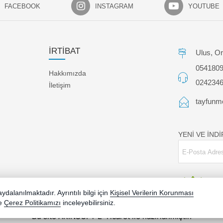
FACEBOOK
INSTAGRAM
YOUTUBE
İRTİBAT
Ulus, Or
054180
Hakkımızda
024234
İletişim
tayfunm
YENİ VE İND
dalanılmaktadır. Ayrıntılı bilgi için
Kişisel Verilerin Korunması
e
Çerez Politikamızı
inceleyebilirsiniz.
Bu site AKINSOFT E-Ticaret ile hazırlanmıştır.