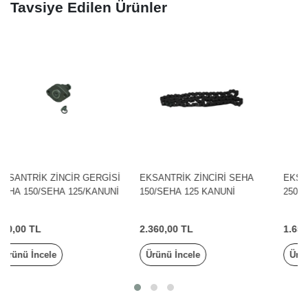
Tavsiye Edilen Ürünler
İ
EKSANTRİK ZİNCİRİ SEHA
EKSANTRİK ZİNCİRİ SEHA
İ
150/SEHA 125 KANUNİ
250 KANUNİ
2.360,00 TL
1.650,00 TL
Ürünü İncele
Ürünü İncele