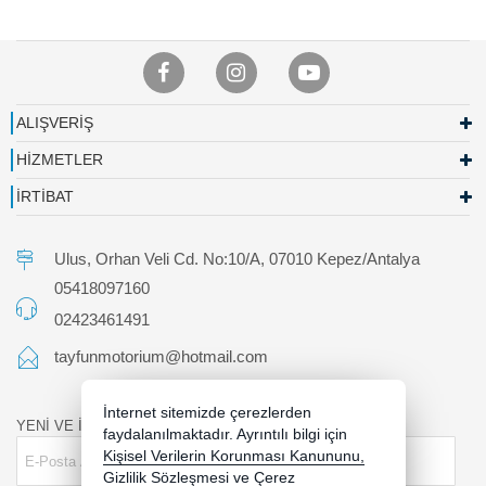
ALIŞVERİŞ
HİZMETLER
İRTİBAT
Ulus, Orhan Veli Cd. No:10/A, 07010 Kepez/Antalya
05418097160
02423461491
tayfunmotorium@hotmail.com
İnternet sitemizde çerezlerden
YENİ VE İNDİRİMLİ ÜRÜNLERDEN HABERDAR OLUN !
faydalanılmaktadır. Ayrıntılı bilgi için
Kişisel Verilerin Korunması Kanununu,
Gizlilik Sözleşmesi
ve
Çerez