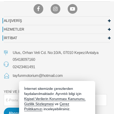
ALIŞVERİŞ
HİZMETLER
İRTİBAT
Ulus, Orhan Veli Cd. No:10/A, 07010 Kepez/Antalya
05418097160
02423461491
tayfunmotorium@hotmail.com
İnternet sitemizde çerezlerden
YENİ VE İNDİRİMLİ ÜRÜNLERDEN HABERDAR OLUN !
faydalanılmaktadır. Ayrıntılı bilgi için
Kişisel Verilerin Korunması Kanununu,
Gizlilik Sözleşmesi
ve
Çerez
Politikamızı
inceleyebilirsiniz.
Abone Ol