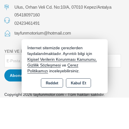
Ulus, Orhan Veli Cd. No:10/A, 07010 Kepez/Antalya
05418097160
02423461491
tayfunmotorium@hotmail.com
İnternet sitemizde çerezlerden
YENİ VE İNDİRİMLİ ÜRÜNLERDEN HABERDAR OLUN !
faydalanılmaktadır. Ayrıntılı bilgi için
Kişisel Verilerin Korunması Kanununu,
Gizlilik Sözleşmesi
ve
Çerez
Politikamızı
inceleyebilirsiniz.
Abone Ol
Reddet
Kabul Et
Copyright 2026 tayfunmotor.com - Tüm hakları saklıdır.
Kredi kartı bilgileriniz 256bit SSL sertifikası ile korunmaktadır.