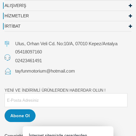
ALIŞVERİŞ
HİZMETLER
İRTİBAT
Ulus, Orhan Veli Cd. No:10/A, 07010 Kepez/Antalya
05418097160
02423461491
tayfunmotorium@hotmail.com
YENİ VE İNDİRİMLİ ÜRÜNLERDEN HABERDAR OLUN !
Abone Ol
İnternet sitemizde çerezlerden
Copyright 2026 tayfunmotor.com - Tüm hakları saklıdır.