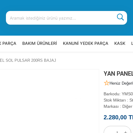
K PARÇA
BAKIM ÜRÜNLERİ
KANUNİ YEDEK PARÇA
KASK
EL SOL PULSAR 200RS BAJAJ
YAN PANE
Henüz Değerl
Barkodu
:
YMS0
Stok Miktarı
:
St
Markası
:
Diğer
2.280,00 T
-
+