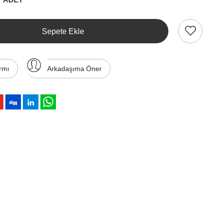
Sepete Ekle
rmı
Arkadaşıma Öner