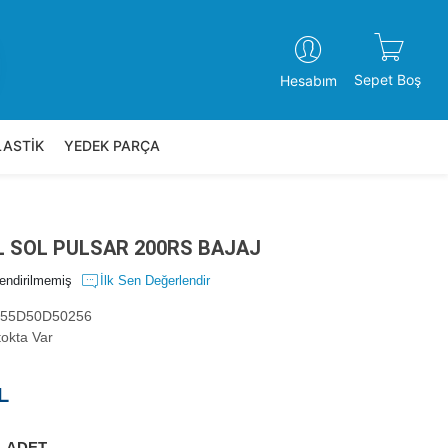
Sepet Boş
Hesabım
LASTİK
YEDEK PARÇA
L SOL PULSAR 200RS BAJAJ
endirilmemiş
İlk Sen Değerlendir
55D50D50256
okta Var
L
ADET