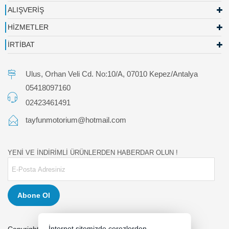
ALIŞVERİŞ
HİZMETLER
İRTİBAT
Ulus, Orhan Veli Cd. No:10/A, 07010 Kepez/Antalya
05418097160
02423461491
tayfunmotorium@hotmail.com
YENİ VE İNDİRİMLİ ÜRÜNLERDEN HABERDAR OLUN !
Abone Ol
İnternet sitemizde çerezlerden