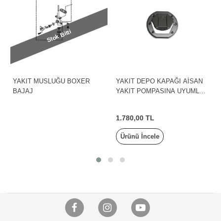
Stok Bitti
YAKIT MUSLUĞU BOXER
YAKIT DEPO KAPAĞI AİSAN
BAJAJ
YAKIT POMPASINA UYUMLU
(EURO 5) PULSAR
200NS/200RS/BAJAJ
1.780,00 TL
Ürünü İncele