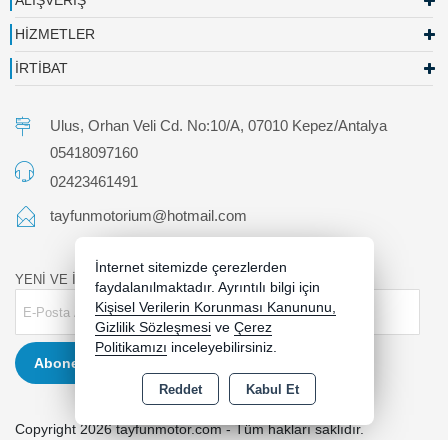
ALIŞVERİŞ
HİZMETLER
İRTİBAT
Ulus, Orhan Veli Cd. No:10/A, 07010 Kepez/Antalya
05418097160
02423461491
tayfunmotorium@hotmail.com
İnternet sitemizde çerezlerden
YENİ VE İNDİRİMLİ ÜRÜNLERDEN HABERDAR OLUN !
faydalanılmaktadır. Ayrıntılı bilgi için
Kişisel Verilerin Korunması Kanununu,
Gizlilik Sözleşmesi
ve
Çerez
Politikamızı
inceleyebilirsiniz.
Abone Ol
Reddet
Kabul Et
Copyright 2026 tayfunmotor.com - Tüm hakları saklıdır.