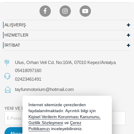
ALIŞVERİŞ
HİZMETLER
İRTİBAT
Ulus, Orhan Veli Cd. No:10/A, 07010 Kepez/Antalya
05418097160
02423461491
tayfunmotorium@hotmail.com
İnternet sitemizde çerezlerden
YENİ VE İNDİRİMLİ ÜRÜNLERDEN HABERDAR OLUN !
faydalanılmaktadır. Ayrıntılı bilgi için
Kişisel Verilerin Korunması Kanununu,
Gizlilik Sözleşmesi
ve
Çerez
Politikamızı
inceleyebilirsiniz.
Abone Ol