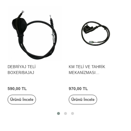
TELİ
KM TELİ VE TAHRİK
FREN HİDROLİ
JAJ
MEKANİZMASI
ÖN ÜST YENİ T
PULSAR150NS/NS125/NS160
PULSAR 200NS
/BAJAJ
970,00 TL
4.390,00 TL
cele
Ürünü İncele
Ürünü İncele