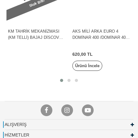
Stok Bitti
KM TAHRİK MEKANİZMASI
AKS MİLİ ARKA EURO 4
(KM TELLİ) BAJAJ DİSCOVER
DOMİNAR 400 /DOMİNAR 400
0
150F
UG BAJAJ
620,00 TL
Ürünü İncele
ALIŞVERİŞ
HİZMETLER