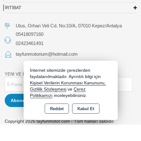
İRTİBAT
Ulus, Orhan Veli Cd. No:10/A, 07010 Kepez/Antalya
05418097160
02423461491
tayfunmotorium@hotmail.com
İnternet sitemizde çerezlerden
YENİ VE İNDİRİMLİ ÜRÜNLERDEN HABERDAR OLUN !
faydalanılmaktadır. Ayrıntılı bilgi için
Kişisel Verilerin Korunması Kanununu,
Gizlilik Sözleşmesi
ve
Çerez
Politikamızı
inceleyebilirsiniz.
Abone Ol
Reddet
Kabul Et
Copyright 2026 tayfunmotor.com - Tüm hakları saklıdır.
Kredi kartı bilgileriniz 256bit SSL sertifikası ile korunmaktadır.