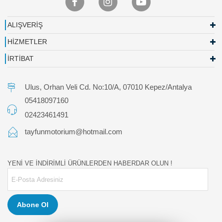
ALIŞVERİŞ
HİZMETLER
İRTİBAT
Ulus, Orhan Veli Cd. No:10/A, 07010 Kepez/Antalya
05418097160
02423461491
tayfunmotorium@hotmail.com
YENİ VE İNDİRİMLİ ÜRÜNLERDEN HABERDAR OLUN !
Abone Ol