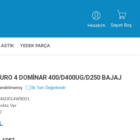
Sepet Boş
Hesabım
LASTİK
YEDEK PARÇA
EURO 4 DOMİNAR 400/D400UG/D250 BAJAJ
endirilmemiş
İlk Sen Değerlendir
46D014W9001
okta Var
J
L
ADET