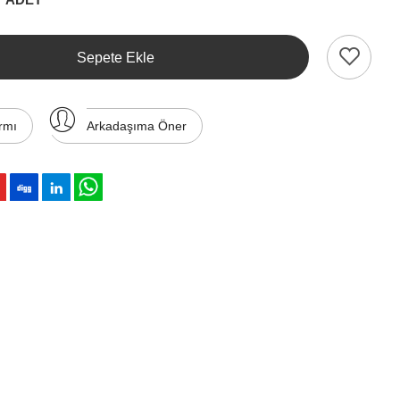
Sepete Ekle
rmı
Arkadaşıma Öner