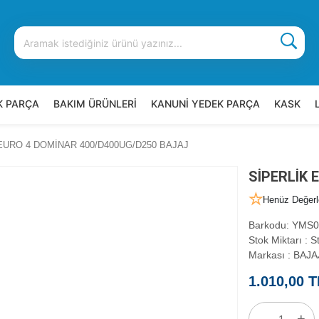
K PARÇA
BAKIM ÜRÜNLERİ
KANUNİ YEDEK PARÇA
KASK
EURO 4 DOMİNAR 400/D400UG/D250 BAJAJ
SİPERLİK 
Henüz Değerl
Barkodu
:
YMS0
Stok Miktarı
:
St
Markası
:
BAJA
1.010,00 T
-
+