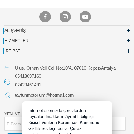
ALIŞVERİŞ
HİZMETLER
İRTİBAT
Ulus, Orhan Veli Cd. No:10/A, 07010 Kepez/Antalya
05418097160
02423461491
tayfunmotorium@hotmail.com
İnternet sitemizde çerezlerden
YENİ VE İNDİRİMLİ ÜRÜNLERDEN HABERDAR OLUN !
faydalanılmaktadır. Ayrıntılı bilgi için
Kişisel Verilerin Korunması Kanununu,
Gizlilik Sözleşmesi
ve
Çerez