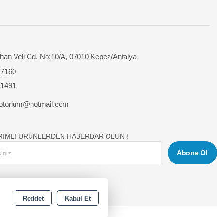
han Veli Cd. No:10/A, 07010 Kepez/Antalya
97160
61491
otorium@hotmail.com
İRİMLİ ÜRÜNLERDEN HABERDAR OLUN !
Abone Ol
Reddet
Kabul Et