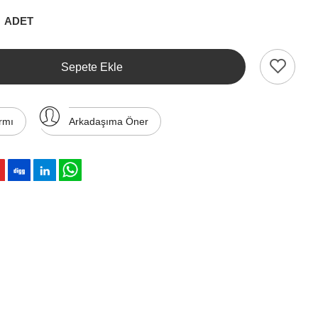
ADET
Sepete Ekle
rmı
Arkadaşıma Öner