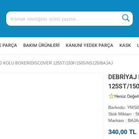
K PARÇA
BAKIM ÜRÜNLERİ
KANUNİ YEDEK PARÇA
KASK
J KOLU BOXER/DISCOVER 125ST/150F/150S/NS125/BAJAJ
DEBRİYAJ
125ST/15
Henüz Değerl
Barkodu
:
YMS0
Stok Miktarı
:
St
Markası
:
BAJA
340,00 TL