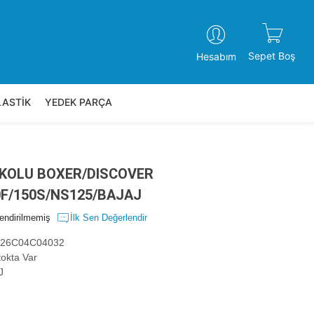
Sepet Boş
Hesabım
LASTİK
YEDEK PARÇA
 KOLU BOXER/DISCOVER
0F/150S/NS125/BAJAJ
endirilmemiş
İlk Sen Değerlendir
26C04C04032
okta Var
J