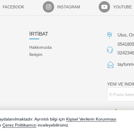
FACEBOOK
INSTAGRAM
YOUTUBE
İRTİBAT
Ulus, Or
054180
Hakkımızda
024234
İletişim
tayfunm
YENİ VE İND
dalanılmaktadır. Ayrıntılı bilgi için
Kişisel Verilerin Korunması
e
Çerez Politikamızı
inceleyebilirsiniz.
Bu site AKINSOFT E-Ticaret ile hazırlanmıştır.