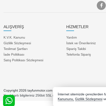
ALIŞVERİŞ
HİZMETLER
K.V.K. Kanunu
Yardım
Gizlilik Sözleşmesi
İstek ve Önerileriniz
Teslimat Şartları
Sipariş Takibi
İade Politikası
Telefonla Sipariş
Satış Politikası Sözleşmesi
Copyright 2026 tayfunmotor.com - Tüm hakları saklıdır.
İnternet sitemizde çerezlerden fay
Kredi kartı bilgileriniz 256bit SSL sertifikası ile korunmaktadır.
Kanununu,
Gizlilik Sözleşmesi
v