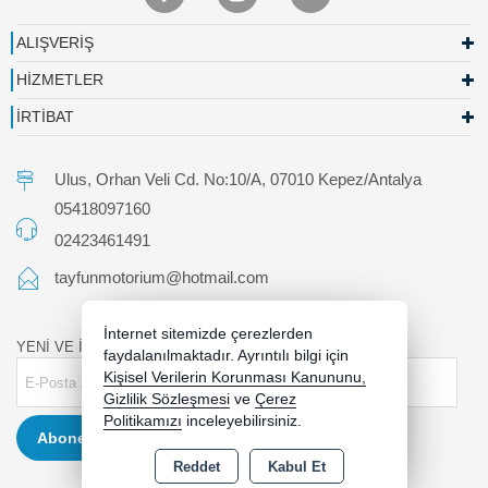
ALIŞVERİŞ
HİZMETLER
İRTİBAT
Ulus, Orhan Veli Cd. No:10/A, 07010 Kepez/Antalya
05418097160
02423461491
tayfunmotorium@hotmail.com
İnternet sitemizde çerezlerden
YENİ VE İNDİRİMLİ ÜRÜNLERDEN HABERDAR OLUN !
faydalanılmaktadır. Ayrıntılı bilgi için
Kişisel Verilerin Korunması Kanununu,
Gizlilik Sözleşmesi
ve
Çerez
Politikamızı
inceleyebilirsiniz.
Abone Ol
Reddet
Kabul Et