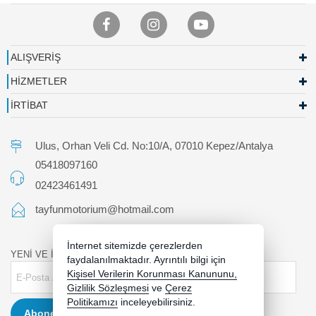
ALIŞVERİŞ
HİZMETLER
İRTİBAT
Ulus, Orhan Veli Cd. No:10/A, 07010 Kepez/Antalya
05418097160
02423461491
tayfunmotorium@hotmail.com
İnternet sitemizde çerezlerden
YENİ VE İNDİRİMLİ ÜRÜNLERDEN HABERDAR OLUN !
faydalanılmaktadır. Ayrıntılı bilgi için
Kişisel Verilerin Korunması Kanununu,
Gizlilik Sözleşmesi
ve
Çerez
Politikamızı
inceleyebilirsiniz.
Abone Ol