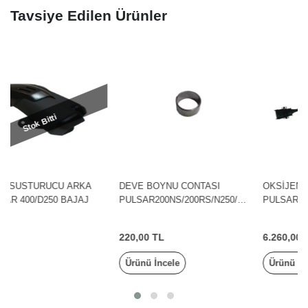
Tavsiye Edilen Ürünler
DEVE BOYNU CONTASI
OKSİJEN SENSÖRÜ EURO 5
PULSAR200NS/200RS/N250/F2
PULSAR
50/NS125/NS150/AS150/NS160
200NS/D400/D250/N250/F250/N
BAJAJ
S125/BAJAJ
220,00 TL
6.260,00 TL
Ürünü İncele
Ürünü İncele