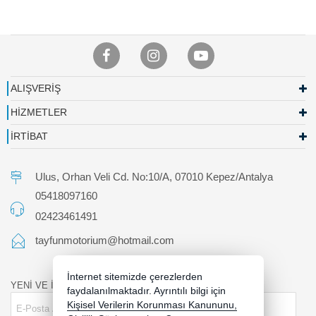
ALIŞVERİŞ
HİZMETLER
İRTİBAT
Ulus, Orhan Veli Cd. No:10/A, 07010 Kepez/Antalya
05418097160
02423461491
tayfunmotorium@hotmail.com
İnternet sitemizde çerezlerden
YENİ VE İNDİRİMLİ ÜRÜNLERDEN HABERDAR OLUN !
faydalanılmaktadır. Ayrıntılı bilgi için
Kişisel Verilerin Korunması Kanununu,