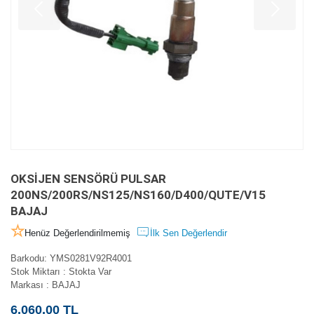
OKSİJEN SENSÖRÜ PULSAR
200NS/200RS/NS125/NS160/D400/QUTE/V15
BAJAJ
Henüz Değerlendirilmemiş
İlk Sen Değerlendir
Barkodu
:
YMS0281V92R4001
Stok Miktarı
:
Stokta Var
Markası
:
BAJAJ
6.060,00 TL